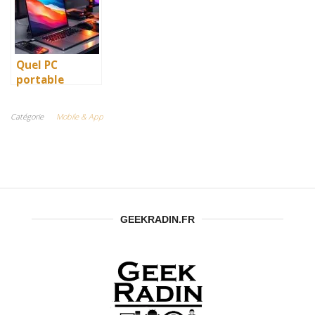
mobile ?
t
première
d’applications
application
mobiles sur
mobile sans
mesure sans se
programmatio
ruiner ?
n
Quel PC
portable
choisir pour le
développemen
Catégorie
Mobile & App
t web ou
logiciel
GEEKRADIN.FR