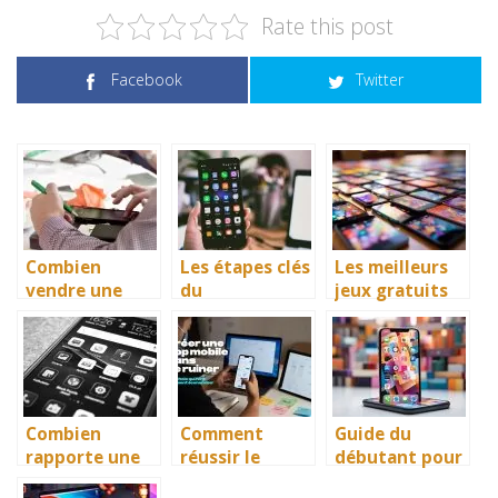
Rate this post
Facebook
Twitter
Combien
Les étapes clés
Les meilleurs
vendre une
du
jeux gratuits
application
développemen
sur mobile qui
mobile ?
t d’une
valent
application
vraiment la
mobile
peine d’être
rentable
téléchargés
Combien
Comment
Guide du
rapporte une
réussir le
débutant pour
application
développemen
créer votre