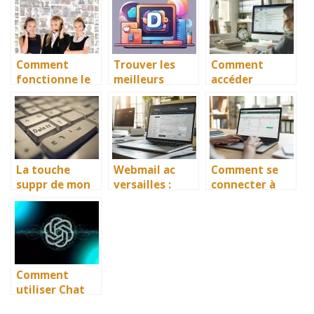
Comment
Trouver les
Comment
fonctionne le
meilleurs
accéder
call tracking
serveurs
facilement à I-
pour un centre
Discord publics
Prof Aix-
d’appels ?
avec Disboard
Marseille ?
La touche
Webmail ac
Comment se
suppr de mon
versailles :
connecter à
clavier ne
comment se
Webmel Nancy
fonctionne
connecter
Metz pour
plus
facilement
accéder à vos
e-mails
académiques ?
Comment
utiliser Chat
GPT 4