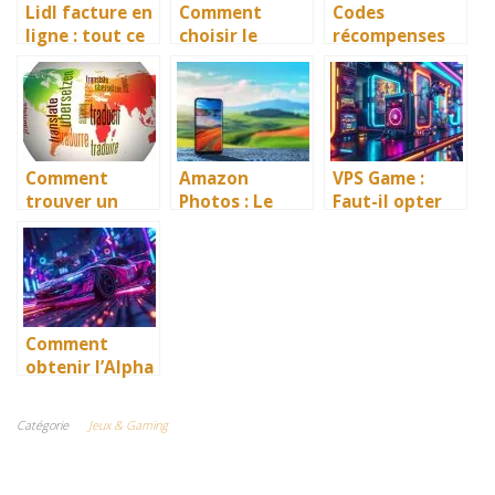
Lidl facture en
Comment
Codes
ligne : tout ce
choisir le
récompenses
que vous devez
meilleur
Monopoly Go :
savoir pour
service de
Comment tous
obtenir la
stockage cloud
les obtenir et
vôtre
pour vos
les utiliser !
besoins
Comment
Amazon
VPS Game :
trouver un
Photos : Le
Faut-il opter
service de
service de
pour un
traduction
stockage idéal
serveur dédié
urgente en
pour vos
pour vos jeux
ligne fiable ?
précieux
vidéo ?
souvenirs
Comment
obtenir l’Alpha
Boost sur
Rocket
Catégorie
Jeux & Gaming
League ?