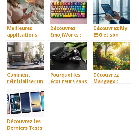
Meilleures
Découvrez
Découvrez My
applications
EmojiWorks :
ESG et son
grossesse
Le clavier Emoji
Extranet
gratuites :
qui fait
lesquelles
sensation !
choisir ?
Comment
Pourquoi les
Découvrez
réinitialiser un
écouteurs sans
Mangago :
PC Asus au
fil sont-ils
l’application
démarrage
meilleurs et
gratuite pour
sans mot de
plus fiables ?
lire des bandes
passe
dessinées
Découvrez les
Derniers Tests
des