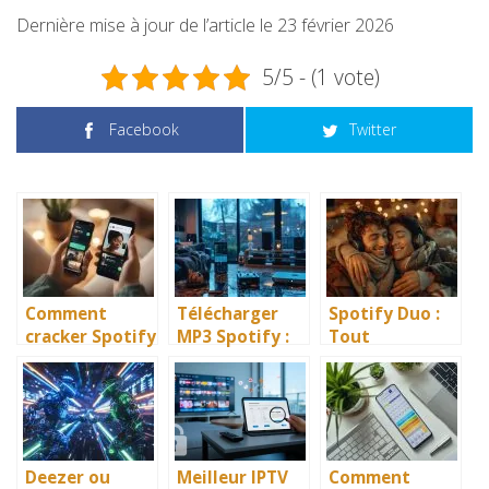
Dernière mise à jour de l’article le 23 février 2026
5/5 - (1 vote)
Facebook
Twitter
Comment
Télécharger
Spotify Duo :
cracker Spotify
MP3 Spotify :
Tout
pour profiter
pourquoi c’est
comprendre
de Spotify
(encore)
sur
Premium
compliqué en
l’abonnement
gratuitement ?
2026
parfait pour
deux
Deezer ou
Meilleur IPTV
Comment