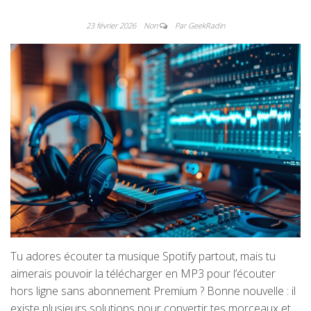
23 février 2026
Non
Par GeekRadin
Tu adores écouter ta musique Spotify partout, mais tu
aimerais pouvoir la télécharger en MP3 pour l’écouter
hors ligne sans abonnement Premium ? Bonne nouvelle : il
existe plusieurs solutions pour convertir tes morceaux et