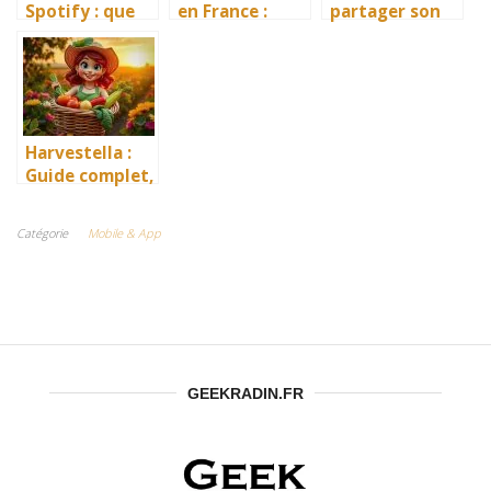
Spotify : que
en France :
partager son
choisir pour
Guide Complet
calendrier
2024 ?
pour Choisir le
Samsung :
Service Idéal
guide complet
du geek malin
Harvestella :
Guide complet,
astuces et
conseils pour
Catégorie
Mobile & App
bien débuter
GEEKRADIN.FR