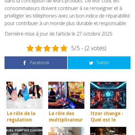
dans la conception de leurs produits. De leur côté, les
consommateurs doivent continuer à se renseigner et à
privilégier les téléphones avec un bon indice de réparabilité
pour contribuer à un monde plus durable et responsable.
Dernière mise à jour de l’article le 27 octobre 2025
5/5 - (2 votes)
Facebook
Twitter
Le rôle de la
Le rôle des
Itzor change :
régulation
multiplicateur
Quel est le
européenne
s progressifs
nouveau nom ?
dans la
dans les