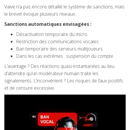
Valve n’a pas encore détaillé le système de sanctions, mais
le brevet évoque plusieurs niveaux :
Sanctions automatiques envisagées :
Désactivation temporaire du micro
Restriction des communications vocales
Ban temporaire des serveurs multijoueurs
Dans les cas extrêmes : suspension du compte
L’avantage ? Des réactions quasi-instantanées au lieu
d’attendre qu’un modérateur humain traite les
signalements. L’inconvénient ? Les risques de faux positifs
et de censure excessive.