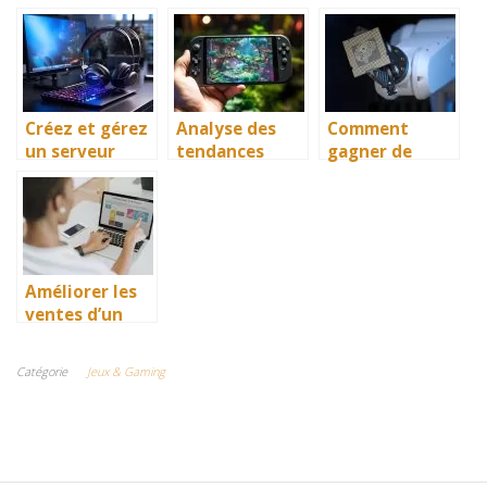
indépendants
personnalisati
célibataires
qui captivent
on dans les
grâce aux jeux
les joueurs
casinos en
vidéos ?
ligne
Créez et gérez
Analyse des
Comment
un serveur
tendances
gagner de
Discord pour
émergentes
l’argent sur
votre
dans les jeux
Internet grâce
communauté
mobiles en
à l’intelligence
de joueurs
2026
artificielle ?
Améliorer les
ventes d’un
site marchand
pendant le
Catégorie
Jeux & Gaming
confinement
grâce au SEA